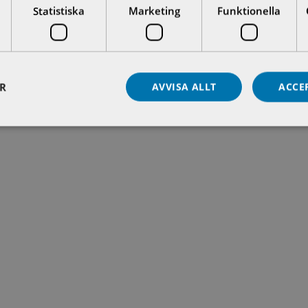
Statistiska
Marketing
Funktionella
Senaste nyheterna
ER
AVVISA ALLT
ACCE
t förstärka vårt svenska serviceteam med särskilt fokus på västra Sv
er SE040-311572veronika.linderstam@auma.com Välkommen ombord...