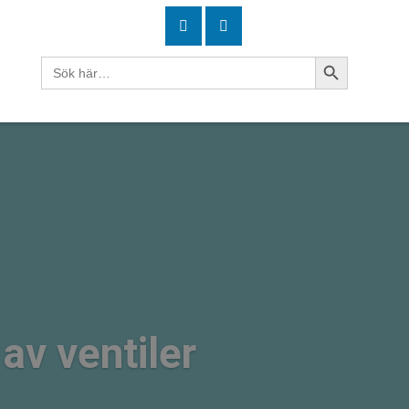
Sökknapp
Sök
efter:
 av ventiler