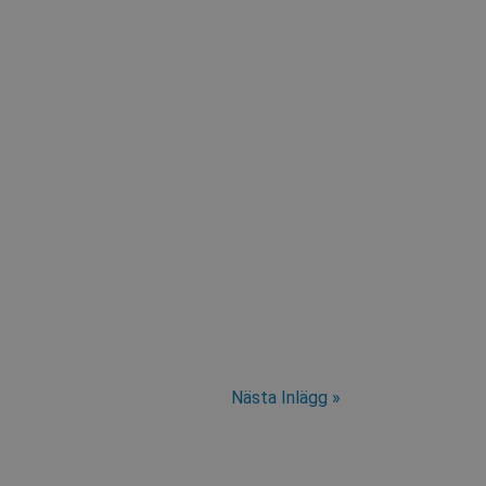
er anläggningskonstruktörer och operatörer att
Nästa Inlägg »