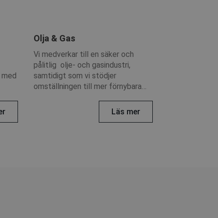
Olja & Gas
Vi medverkar till en säker och
pålitlig olje- och gasindustri,
r med
samtidigt som vi stödjer
omställningen till mer förnybara
alternativ.
er
Läs mer