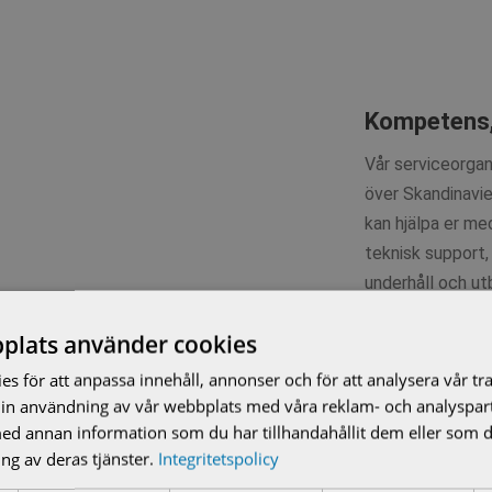
Kompetens,
Vår serviceorgan
över Skandinavien
kan hjälpa er med
teknisk support, 
underhåll och utb
Upptäck vårt br
plats använder cookies
s för att anpassa innehåll, annonser och för att analysera vår tra
in användning av vår webbplats med våra reklam- och analyspar
d annan information som du har tillhandahållit dem eller som d
ng av deras tjänster.
Integritetspolicy