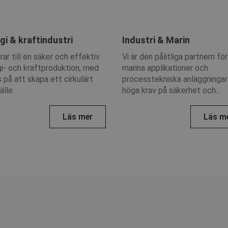
gi & kraftindustri
Industri & Marin
drar till en säker och effektiv
Vi är den pålitliga partnern för
i- och kraftproduktion, med
marina applikationer och
 på att skapa ett cirkulärt
processtekniska anläggninga
lle.
höga krav på säkerhet och
produktivitet.
Läs mer
Läs m