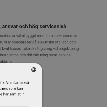
 ansvar och hög servicenivå
isation är väl utbyggd med flera servicecenter
. Vi är specialister på elektriska ställdon och
 kvalificerad teknisk rådgivning vid projektering,
installation och driftsättning samt service,
ildning.
eda serviceutbud
fik. Vi delar också
SWEDISH
tners som kan
ENGLISH
e har samlat in