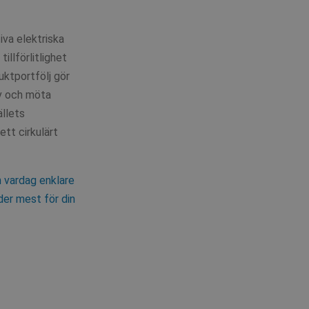
tiva elektriska
tillförlitlighet
uktportfölj gör
ov och möta
ällets
ett cirkulärt
n vardag enklare
der mest för din