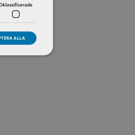
Oklassificerade
PTERA ALLA
erige. Hon anslöt till AUMA Scandinavia den 4