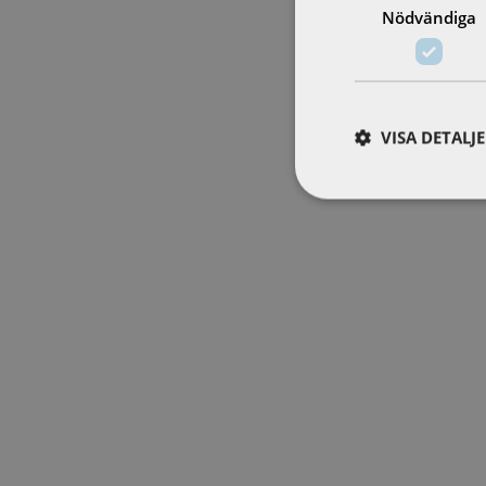
Nödvändiga
VISA DETALJ
Veronika är baserad i Göteborg och kommer at
augusti. Veronika LinderstamServiceteknik