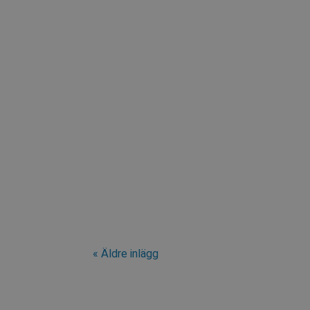
Under mottot "Fit for the digital future" utö
uppgradera sina befintliga anläggningar med 
« Äldre inlägg