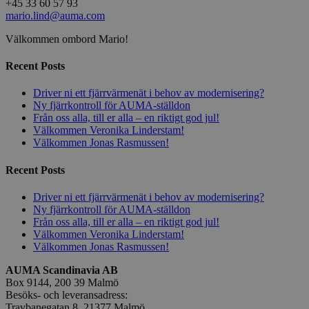
+45 33 60 57 93
mario.lind@auma.com
Välkommen ombord Mario!
Recent Posts
Driver ni ett fjärrvärmenät i behov av modernisering?
Ny fjärrkontroll för AUMA-ställdon
Från oss alla, till er alla – en riktigt god jul!
Välkommen Veronika Linderstam!
Välkommen Jonas Rasmussen!
Recent Posts
Driver ni ett fjärrvärmenät i behov av modernisering?
Ny fjärrkontroll för AUMA-ställdon
Från oss alla, till er alla – en riktigt god jul!
Välkommen Veronika Linderstam!
Välkommen Jonas Rasmussen!
AUMA Scandinavia AB
Box 9144, 200 39 Malmö
Besöks- och leveransadress:
Travbanegatan 8, 21377 Malmö