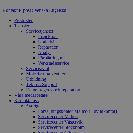
Kontakt
E-post
Svenska
Engelska
Produkter
Tjänster
Servicetjänster
Inspektion
Underhåll
Reparation
Analys
Förbättringar
Verkstadsservice
Serviceavtal
Motorisering ventiler
Utbildning
Teknisk Support
Retur av gods och reparation
Våra medarbetare
Kontakta oss
Sverige
Försäljningskontor Malmö (Huvudkontor)
Servicecenter Malmö
Servicecenter Västervik
Servicecenter Stockholm
Servicecenter Gävle