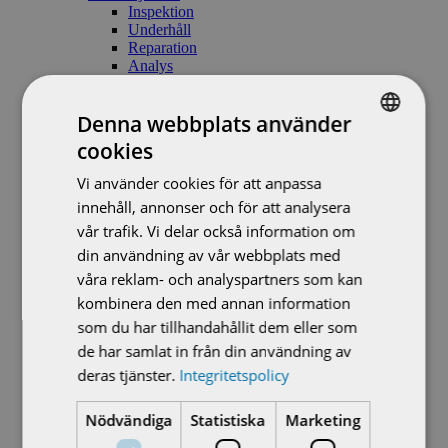
Inspektion
Underhåll
Reparation
Analys
Förbättringar
Verkstadsservice
Denna webbplats använder
Serviceavtal
Motorisering ventiler
cookies
SWEDISH
Utbildning
Teknisk Support
Vi använder cookies för att anpassa
ENGLISH
Retur av gods och reparation
innehåll, annonser och för att analysera
Våra medarbetare
Kontakta oss
vår trafik. Vi delar också information om
Sverige
din användning av vår webbplats med
Försäljningskontor Malmö (Huvudkontor)
våra reklam- och analyspartners som kan
Servicecenter Malmö
Servicecenter Västervik
kombinera den med annan information
Servicecenter Stockholm
som du har tillhandahållit dem eller som
Servicecenter Gävle
de har samlat in från din användning av
Danmark
Norge
deras tjänster.
Integritetspolicy
Island
Teknisk Support
Nödvändiga
Statistiska
Marketing
Retur av gods, Reparation
Om oss