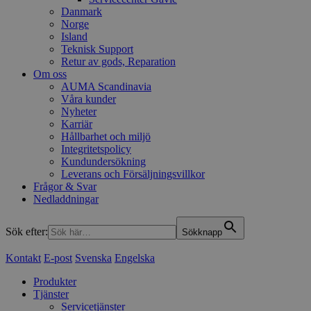
Danmark
Norge
Island
Teknisk Support
Retur av gods, Reparation
Om oss
AUMA Scandinavia
Våra kunder
Nyheter
Karriär
Hållbarhet och miljö
Integritetspolicy
Kundundersökning
Leverans och Försäljningsvillkor
Frågor & Svar
Nedladdningar
Sök efter:
Sökknapp
Kontakt
E-post
Svenska
Engelska
Produkter
Tjänster
Servicetjänster