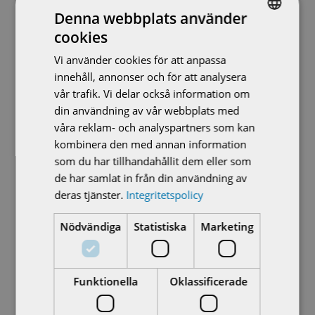
Denna webbplats använder
så behöver du ha med dig mekaniken samt el
cookies
SWEDISH
genom utbildning, arbete eller passion. Detta
Vi använder cookies för att anpassa
innebär att du ska kunna läsa el-scheman och
ENGLISH
innehåll, annonser och för att analysera
förstå dig på teknik. Har du dessutom arbetat
vår trafik. Vi delar också information om
som servicetekniker eller instrumenttekniker av
din användning av vår webbplats med
något slag är det ju bara ett plus!
våra reklam- och analyspartners som kan
Har du kunskap inom automation sedan innan är
kombinera den med annan information
detta också ett plus.
som du har tillhandahållit dem eller som
Du är flytande i svenska och tar dig fram på
de har samlat in från din användning av
engelska.
deras tjänster.
Integritetspolicy
Du innehar B-körkort
Nödvändiga
Statistiska
Marketing
Som person önskar vi att du är en
lösningsorienterad lagspelare, som inte lämnar
kunden förrän lösningen är på plats. Du är nyfiken
Funktionella
Oklassificerade
och tycker om att lära dig nytt och passionen för