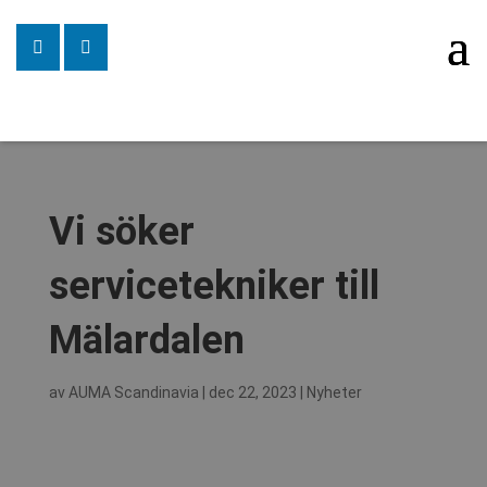
Vi söker
servicetekniker till
Mälardalen
av
AUMA Scandinavia
|
dec 22, 2023
|
Nyheter