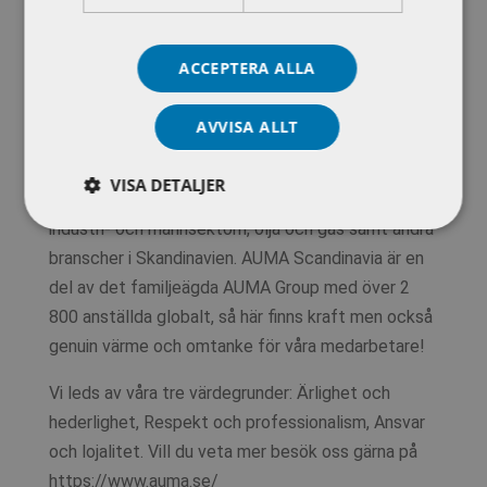
teknik och klurigheter är stor. Du är vidare
ansvarstagande, självdriven och självklart noggrann
som levererar god kvalitet.
ACCEPTERA ALLA
AUMA Scandinavia är bolaget…
AVVISA ALLT
med över 50 års erfarenhet som leverantör av
elektriska ställdon och tjänster till vatten- och
VISA DETALJER
avloppsbranschen, energi- och kraftindustrin,
industri- och marinsektorn, olja och gas samt andra
branscher i Skandinavien. AUMA Scandinavia är en
del av det familjeägda AUMA Group med över 2
800 anställda globalt, så här finns kraft men också
genuin värme och omtanke för våra medarbetare!
Vi leds av våra tre värdegrunder: Ärlighet och
hederlighet, Respekt och professionalism, Ansvar
och lojalitet. Vill du veta mer besök oss gärna på
https://www.auma.se/