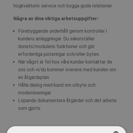
högkvalitativ service och bygga goda relationer.
Några av dina viktiga arbetsuppgifter:
Förebyggande underhåll genom kontroller i
kunders anläggningar. Du säkerställer
donets/modulens funktioner och gör
erforderliga justeringar och/eller byten.
När något är fel hos våra kunder kontaktar de
oss och vi/du kommer överens med kunden om
en åtgärdsplan.
Hålla dialog med kund om utbyte och
moderniseringar.
Löpande dokumentera åtgärder och det arbete
som gjorts.
För att söka rollen som Servicetekniker…