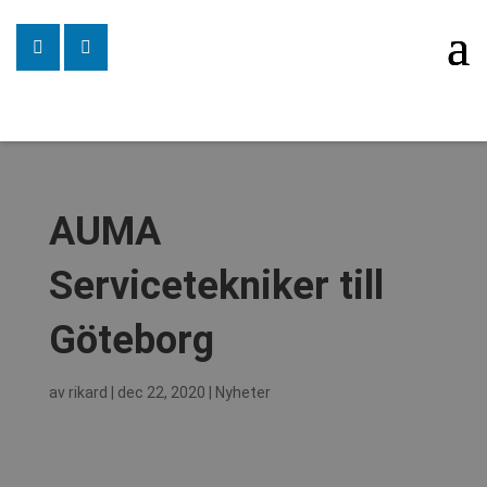
AUMA
Servicetekniker till
Göteborg
av
rikard
|
dec 22, 2020
|
Nyheter