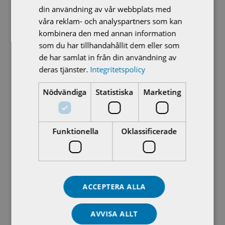
din användning av vår webbplats med
modernisering?
våra reklam- och analyspartners som kan
kombinera den med annan information
Ny fjärrkontroll för AUMA-ställdon
som du har tillhandahållit dem eller som
Från oss alla, till er alla – en riktigt god jul!
de har samlat in från din användning av
deras tjänster.
Integritetspolicy
Välkommen Veronika Linderstam!
Nödvändiga
Statistiska
Marketing
Välkommen Jonas Rasmussen!
Funktionella
Oklassificerade
ACCEPTERA ALLA
AVVISA ALLT
Recent Posts