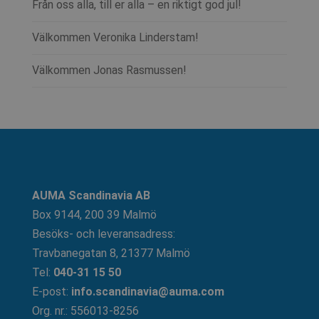
Från oss alla, till er alla – en riktigt god jul!
Välkommen Veronika Linderstam!
Välkommen Jonas Rasmussen!
AUMA Scandinavia AB
Box 9144, 200 39 Malmö
Besöks- och leveransadress:
Travbanegatan 8, 21377 Malmö
Tel:
040-31 15 50
E-post:
info.scandinavia@auma.com
Org. nr.: 556013-8256