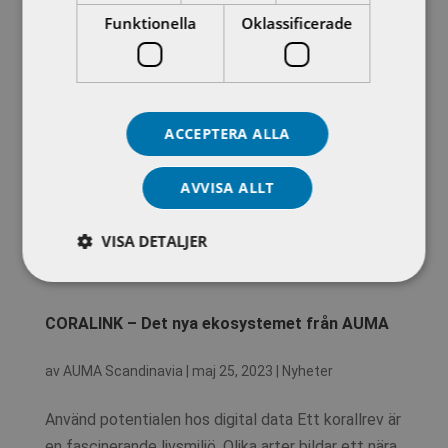
kundkännedom stärka vårt erbjudande i norra delen
Funktionella
Oklassificerade
av landet. Kristian startar sin nya...
ACCEPTERA ALLA
AVVISA ALLT
VISA DETALJER
CORALINK – Det nya ekosystemet från AUMA
av
AUMA Scandinavia
|
maj 25, 2023
|
Nyheter
Använd potentialen hos digital data Ett korallrev är
en fascinerande livsmiljö. Olika arter bildar ett nära