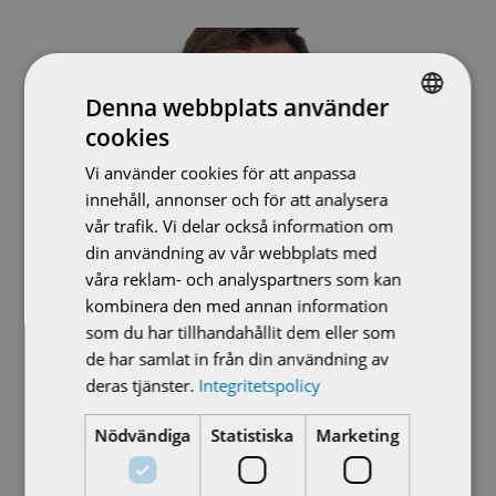
Denna webbplats använder
cookies
SWEDISH
Vi använder cookies för att anpassa
ENGLISH
innehåll, annonser och för att analysera
vår trafik. Vi delar också information om
din användning av vår webbplats med
våra reklam- och analyspartners som kan
Kristian Sarenberg ny säljrepresentant i norra
Sverige
kombinera den med annan information
som du har tillhandahållit dem eller som
av
AUMA Scandinavia
|
aug 17, 2023
|
Nyheter
de har samlat in från din användning av
deras tjänster.
Integritetspolicy
Vi gratulerar Kristian Sarenberg till nya tjänsten
som Säljrepresentant Mälardalen och Norr med
Nödvändiga
Statistiska
Marketing
särskilt fokus på hydro power. Kristian kommer
med sin gedigna produkterfarenhet och