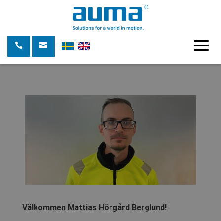
Välkommen Mattias Hörgård Berglund!