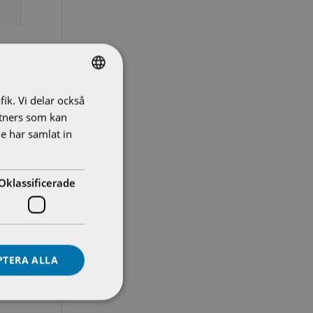
fik. Vi delar också
SWEDISH
tners som kan
ENGLISH
e har samlat in
Oklassificerade
PTERA ALLA