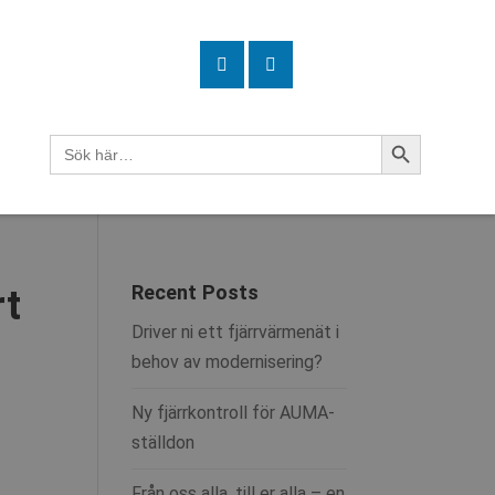
Sökknapp
Sök
efter:
Recent Posts
rt
Driver ni ett fjärrvärmenät i
behov av modernisering?
Ny fjärrkontroll för AUMA-
ställdon
Från oss alla, till er alla – en