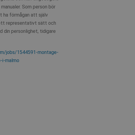
ch manualer. Som person bör
t ha förmågan att själv
ett representativt sätt och
id din personlighet, tidigare
.com/jobs/1544591-montage-
b-i-malmo