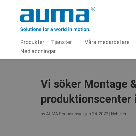
Produkter
Tjänster
Våra medarbetare
Nedladdningar
Vi söker Montage & 
produktionscenter
av
AUMA Scandinavia
|
jan 24, 2022
|
Nyheter