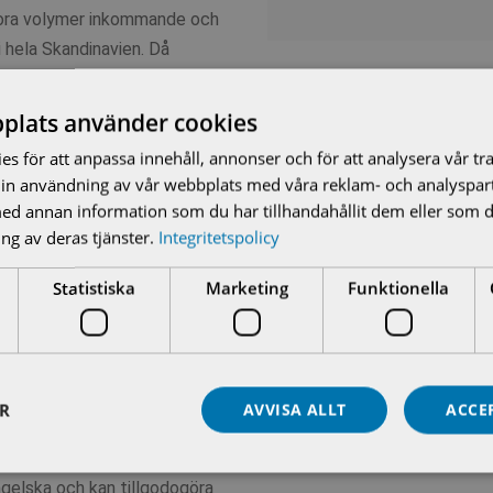
tora volymer inkommande och
i hela Skandinavien. Då
or inverkan på
 AUMA Scandinavia.
plats använder cookies
s för att anpassa innehåll, annonser och för att analysera vår tra
in användning av vår webbplats med våra reklam- och analyspar
d annan information som du har tillhandahållit dem eller som d
nisk specifikation
ng av deras tjänster.
Integritetspolicy
Statistiska
Marketing
Funktionella
lt
ER
AVVISA ALLT
ACCE
mnasienivå, eller högre
r teknik och att få saker att
ngelska och kan tillgodogöra