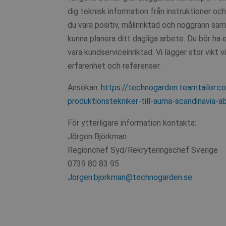
dig teknisk information från instruktioner o
du vara positiv, målinriktad och noggrann sam
kunna planera ditt dagliga arbete. Du bör ha 
vara kundserviceinriktad. Vi lägger stor vikt v
erfarenhet och referenser.
Ansökan:
https://technogarden.teamtailor
produktionstekniker-till-auma-scandinavia-a
För ytterligare information kontakta:
Jörgen Björkman
Regionchef Syd/Rekryteringschef Sverige
0739 80 83 95
Jorgen.bjorkman@technogarden.se